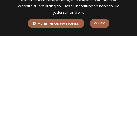
Website zu empfangen. Diese Einstellungen können Sie
jederzeit ändern.
OKAY
MEHR INFORMATIONEN
Im Herzen des
Elztals
Hier finden Sie uns: